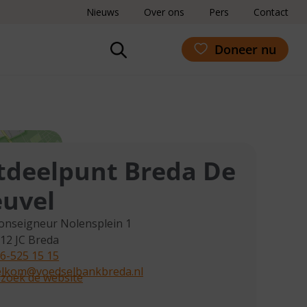
Nieuws
Over ons
Pers
Contact
Doneer nu
tdeelpunt Breda De
uvel
nseigneur Nolensplein 1
12 JC
Breda
6-525 15 15
lkom@voedselbankbreda.nl
zoek de website