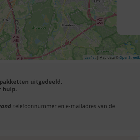
Leaflet
| Map data ©
OpenStreet
lpakketten uitgedeeld.
 hulp.
aand
telefoonnummer en e-mailadres van de