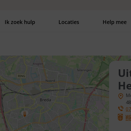
Ik zoek hulp
Locaties
Help mee
Ui
He
Mo
48
07
we
Be