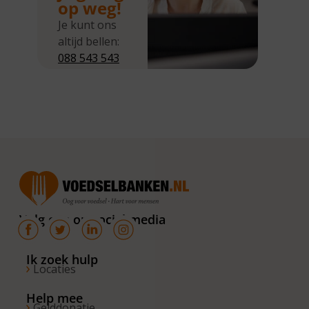
op weg!
Je kunt ons
altijd bellen:
088 543 543
5
Wij zijn
bereikbaar
van
maandag tot
en met
donderdag
van 10.00 –
16.00 uur. Op
Volg ons op social media
de vrijdagen
zijn wij
bereikbaar
Ik zoek hulp
Locaties
van 10.00 –
13.00 uur.
Help mee
Gelddonatie