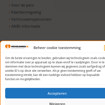
Voor de pers
Klachtenregeling
Vertrouwenspersonen
ANBI-informatie
© 2023
Beheer cookie toestemming
Voedselbanken
Om de beste ervaringen te bieden, gebruiken wij technologieën zoals cook
Nederland
om informatie over je apparaat op te slaan en/of te raadplegen. Door in te
Privacyverklaring
stemmen met deze technologieën kunnen wij gegevens zoals surfgedrag of
unieke ID's op deze site verwerken. Als je geen toestemming geeft of uw
toestemming intrekt, kan dit een nadelige invloed hebben op bepaalde
functies en mogelijkheden.
Accepteren
Weigeren