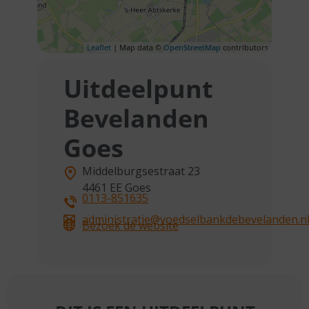
Leaflet
| Map data ©
OpenStreetMap
contributors
Uitdeelpunt
Bevelanden
Goes
Middelburgsestraat 23
4461 EE
Goes
0113-851635
administratie@voedselbankdebevelanden.n
Bezoek de website