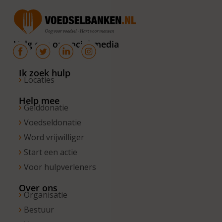
donderdag
van 10.00 –
16.00 uur. Op
Volg ons op social media
de vrijdagen
zijn wij
bereikbaar
Ik zoek hulp
Locaties
van 10.00 –
13.00 uur.
Help mee
Gelddonatie
Voedseldonatie
Word vrijwilliger
Start een actie
Voor hulpverleners
Over ons
Organisatie
Bestuur