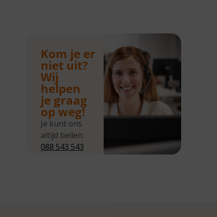
Kom je er
niet uit?
Wij
helpen
je graag
op weg!
Je kunt ons
altijd bellen:
088 543 543
5
Wij zijn
bereikbaar
van
maandag tot
en met