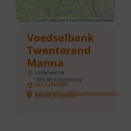
Leaflet
| Map data ©
OpenStreetMap
contributors
Voedselbank
Twenterand
Manna
Linderveld 4a
7681 RA
Vroomshoop
06 – 1246 8888
secretaris@voedselbanktwenterand.nl
Bezoek de website