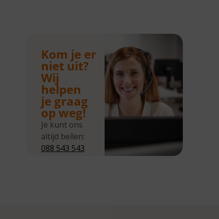
Kom je er
niet uit?
Wij
helpen
je graag
op weg!
Je kunt ons
altijd bellen:
088 543 543
5
Wij zijn
bereikbaar
van
maandag tot
en met