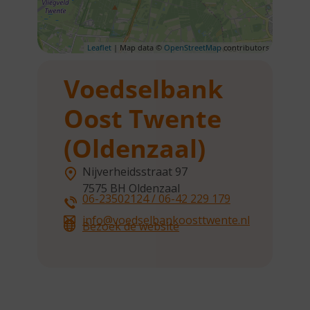
Leaflet
| Map data ©
OpenStreetMap
contributors
Voedselbank
Oost Twente
(Oldenzaal)
Nijverheidsstraat 97
7575 BH
Oldenzaal
06-23502124 / 06-42 229 179
info@voedselbankoosttwente.nl
Bezoek de website