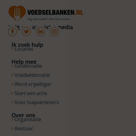
donderdag
van 10.00 –
16.00 uur. Op
Volg ons op social media
de vrijdagen
zijn wij
bereikbaar
Ik zoek hulp
Locaties
van 10.00 –
13.00 uur.
Help mee
Gelddonatie
Voedseldonatie
Word vrijwilliger
Start een actie
Voor hulpverleners
Over ons
Organisatie
Bestuur