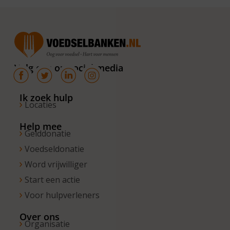
maandag tot
en met
donderdag
van 10.00 –
16.00 uur. Op
Volg ons op social media
de vrijdagen
zijn wij
bereikbaar
Ik zoek hulp
Locaties
van 10.00 –
13.00 uur.
Help mee
Gelddonatie
Voedseldonatie
Word vrijwilliger
Start een actie
Voor hulpverleners
Over ons
Organisatie