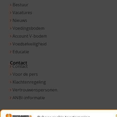
Bestuur
Vacatures
Nieuws
Voedingsbodem
Account V-bodem
Voedselveiligheid
Educatie
Contact
Contact
Voor de pers
Klachtenregeling
Vertrouwenspersonen
ANBI-informatie