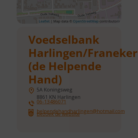
Leaflet
| Map data ©
OpenStreetMap
contributors
Voedselbank
Harlingen/Franeker
(de Helpende
Hand)
5A Koningsweg
8861 KN
Harlingen
06-13486071
helpendehandharlingen@hotmail.com
Bezoek de website