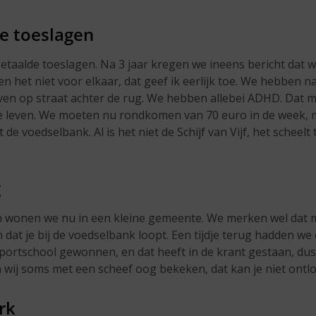
e toeslagen
betaalde toeslagen. Na 3 jaar kregen we ineens bericht dat 
 het niet voor elkaar, dat geef ik eerlijk toe. We hebben na
en op straat achter de rug. We hebben allebei ADHD. Dat ma
je leven. We moeten nu rondkomen van 70 euro in de week, me
met de voedselbank. Al is het niet de Schijf van Vijf, het schee
g
en wonen we nu in een kleine gemeente. We merken wel dat 
 dat je bij de voedselbank loopt. Een tijdje terug hadden we
ortschool gewonnen, en dat heeft in de krant gestaan, dus
 wij soms met een scheef oog bekeken, dat kan je niet ontlo
rk