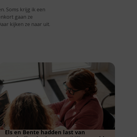
en. Soms krijg ik een
nenkort gaan ze
aar kijken ze naar uit.
Els en Bente hadden last van