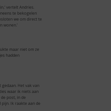
n,’ vertelt Andries.
ineens te bekogelen
sloten we om direct te
an wonen.’
lukte maar niet om ze
tjes hadden
t gedaan. Het vak van
ties waar ik niets aan
 de post, in de
pijn. Ik raakte aan de