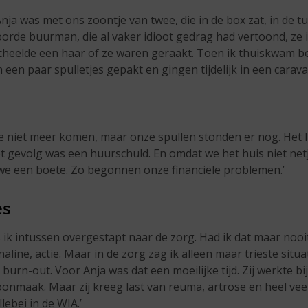
nja was met ons zoontje van twee, die in de box zat, in de tui
orde buurman, die al vaker idioot gedrag had vertoond, ze 
cheelde een haar of ze waren geraakt. Toen ik thuiskwam be
een paar spulletjes gepakt en gingen tijdelijk in een carav
e niet meer komen, maar onze spullen stonden er nog. Het 
et gevolg was een huurschuld. En omdat we het huis niet ne
we een boete. Zo begonnen onze financiële problemen.’
es
ik intussen overgestapt naar de zorg. Had ik dat maar nooi
ine, actie. Maar in de zorg zag ik alleen maar trieste situa
burn-out. Voor Anja was dat een moeilijke tijd. Zij werkte bij
onmaak. Maar zij kreeg last van reuma, artrose en heel veel 
ebei in de WIA.’