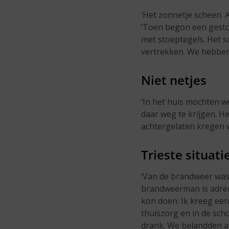
‘Het zonnetje scheen. A
‘Toen begon een gesto
met stoeptegels. Het s
vertrekken. We hebben 
Niet netjes
‘In het huis mochten w
daar weg te krijgen. H
achtergelaten kregen 
Trieste situati
‘Van de brandweer was 
brandweerman is adrenal
kon doen. Ik kreeg een 
thuiszorg en in de scho
drank. We belandden all