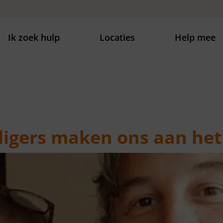
Ik zoek hulp
Locaties
Help mee
lligers maken ons aan he