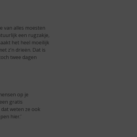
we van alles moesten
tuurlijk een rugzakje,
akt het heel moeilijk
t z’n drieën. Dat is
lt toch twee dagen
mensen op je
 een gratis
 dat weten ze ook
pen hier.’