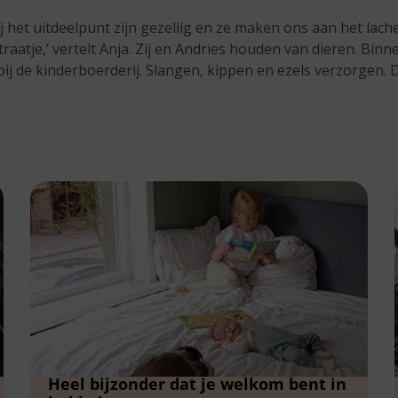
bij het uitdeelpunt zijn gezellig en ze maken ons aan het lach
xtraatje,’ vertelt Anja. Zij en Andries houden van dieren. Bin
bij de kinderboerderij. Slangen, kippen en ezels verzorgen. D
Heel bijzonder dat je welkom bent in