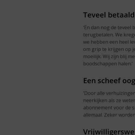
Teveel betaald
‘En dan nog de teveel 
terugbetalen. We kregen
we hebben een heel lev
om grip te krijgen op 
moeilijk. Wij zijn blij 
boodschappen halen.’
Een scheef oo
‘Door alle verhuizing
neerkijken als ze weten
abonnement voor de sp
allemaal. Zeker worden
Vrijwilligerswe