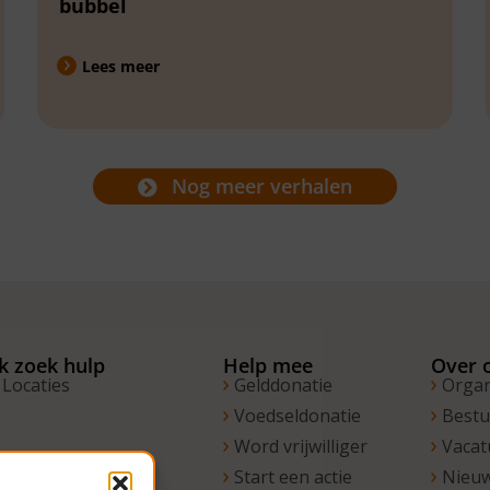
bubbel
Lees meer
Nog meer verhalen
Ik zoek hulp
Help mee
Over 
Locaties
Gelddonatie
Organ
Voedseldonatie
Best
Word vrijwilliger
Vacat
Start een actie
Nieu