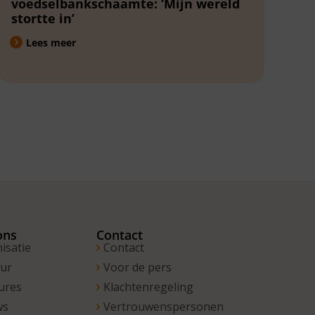
voedselbankschaamte: ‘Mijn wereld
stortte in’
Lees meer
ons
Contact
isatie
Contact
uur
Voor de pers
ures
Klachtenregeling
ws
Vertrouwenspersonen