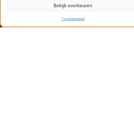
Bekijk voorkeuren
Cookiebeleid
Minder of geen werk, ziekte of hoge
vaste lasten. En dan is er ineens te
weinig geld. Dat kan iedereen
overkomen. Daarom is goed dat