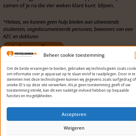
samen of je na die vier weken klant kunt blijven.
*Helaas, we kunnen geen hulp bieden aan uitwonende
studenten, ongedocumenteerde personen, bewoners van een
AZC en daklozen
Je bent welkom
Beheer cookie toestemming
Om de beste ervaringen te bieden, gebruiken wij technologieën zoals cook
om informatie over je apparaat op te slaan en/of te raadplegen. Door in te
stemmen met deze technologieën kunnen wij gegevens zoals surfgedrag of
unieke ID's op deze site verwerken. Als je geen toestemming geeft of uw
toestemming intrekt, kan dit een nadelige invloed hebben op bepaalde
functies en mogelijkheden.
Accepteren
Weigeren