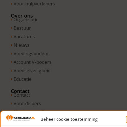
Voor hulpverleners
Over ons
Organisatie
Bestuur
Vacatures
Nieuws
Voedingsbodem
Account V-bodem
Voedselveiligheid
Educatie
Contact
Contact
Voor de pers
Klachtenregeling
Beheer cookie toestemming
Vertrouwenspersonen