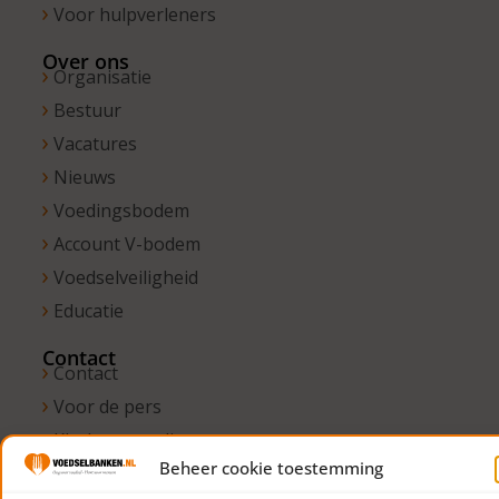
Voor hulpverleners
Over ons
Organisatie
Bestuur
Vacatures
Nieuws
Voedingsbodem
Account V-bodem
Voedselveiligheid
Educatie
Contact
Contact
Voor de pers
Klachtenregeling
Beheer cookie toestemming
Vertrouwenspersonen