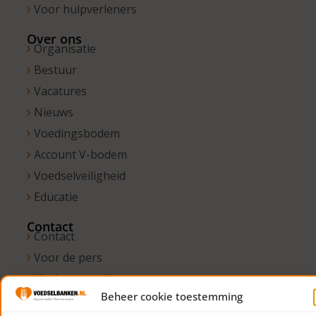
Voor hulpverleners
Over ons
Organisatie
Bestuur
Vacatures
Nieuws
Voedingsbodem
Account V-bodem
Voedselveiligheid
Educatie
Contact
Contact
Voor de pers
Klachtenregeling
Beheer cookie toestemming
Vertrouwenspersonen