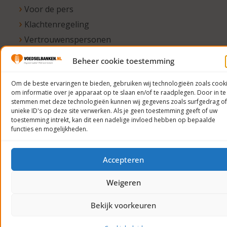
Voor de pers
Klachtenregeling
Vertrouwenspersonen
ANBI-informatie
Beheer cookie toestemming
Om de beste ervaringen te bieden, gebruiken wij technologieën zoals cook
om informatie over je apparaat op te slaan en/of te raadplegen. Door in te
© 2023
stemmen met deze technologieën kunnen wij gegevens zoals surfgedrag of
unieke ID's op deze site verwerken. Als je geen toestemming geeft of uw
Voedselbanken
toestemming intrekt, kan dit een nadelige invloed hebben op bepaalde
Nederland
functies en mogelijkheden.
Privacyverklaring
Accepteren
Weigeren
Bekijk voorkeuren