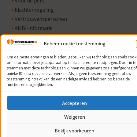
Voor de pers
Klachtenregeling
Vertrouwenspersonen
ANBI-informatie
Beheer cookie toestemming
© 2023
Om de beste ervaringen te bieden, gebruiken wij technologieën zoals cook
Voedselbanken
om informatie over je apparaat op te slaan en/of te raadplegen. Door in te
stemmen met deze technologieën kunnen wij gegevens zoals surfgedrag of
Nederland
unieke ID's op deze site verwerken. Als je geen toestemming geeft of uw
Privacyverklaring
toestemming intrekt, kan dit een nadelige invloed hebben op bepaalde
functies en mogelijkheden.
Accepteren
Weigeren
Bekijk voorkeuren