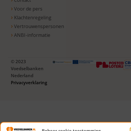
Contact
Voor de pers
Klachtenregeling
Vertrouwenspersonen
ANBI-informatie
© 2023
Voedselbanken
Nederland
Privacyverklaring
Beheer cookie toestemming