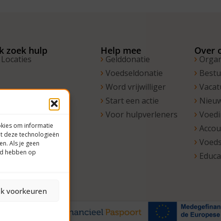
Ik zoek hulp
Help mee
Over 
Locaties
Gelddonatie
Organ
Voedseldonatie
Best
Word vrijwilliger
Vacat
Start een actie
Nieu
Voor hulpverleners
Voed
okies om informatie
Acco
et deze technologieën
Voeds
en. Als je geen
oed hebben op
Educa
jk voorkeuren
verklaring