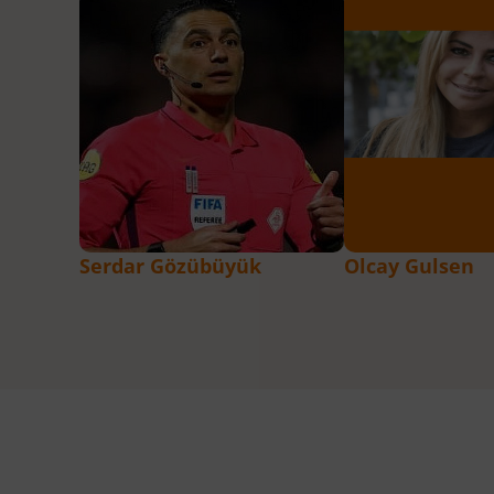
Serdar Gözübüyük
Olcay Gulsen