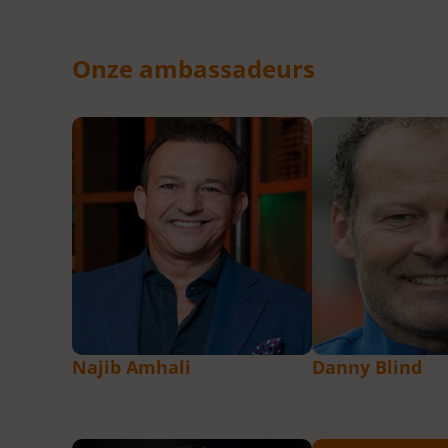
Onze ambassadeurs
Najib Amhali
Danny Blind