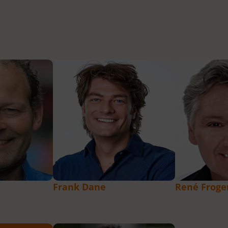
Frank Dane
René Froge