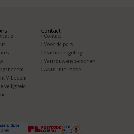
ons
Contact
isatie
Contact
uur
Voor de pers
ures
Klachtenregeling
ws
Vertrouwenspersonen
ingsbodem
ANBI-informatie
unt V-bodem
elveiligheid
tie